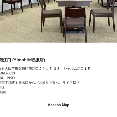
口 (Y!mobile取扱店)
阪府大阪市東淀川区南江口２丁目７‐３３ シャルム江口１Ｆ
6990-5033
00～19:00
光四丁目駅１番出口からバス通りを東へ。ライフ隣り
定休
台無料
Access Map