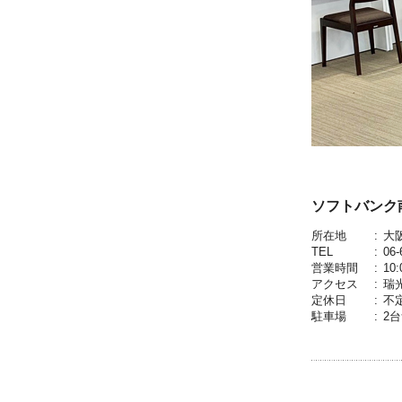
ソフトバンク南江
所在地
:
大
TEL
:
06-
営業時間
:
10:
アクセス
:
瑞
定休日
:
不
駐車場
:
2